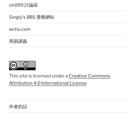
on099 討論區
Singly's BBS 聲爺網站
wchu.com
周易講義
This
site
is licensed under a
Creative Commons
Attribution 4.0 International License
.
作者的話