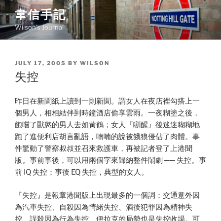
Skip
韋信手記
to
Wilson's Journal
content
POSTED
JULY 17, 2005
BY
WILSON
ON
失控
昨日在新聞紙上讀到一則新聞。謂女人在夜店裡勾搭上一
個男人，相相結伴到時鐘酒店偷享雲雨。一夜糊塗之後，
飽嚐了獸慾的男人去如黃鶴；女人『瞓醒』後迷迷糊糊地
跑了進便利店胡言亂語，喃喃的說被餓狼侵佔了肉體。事
件驚動了警察叔叔並召來救護車，再被記者登了上港聞
版。事前事後，可以用兩個字來歸納整件鬧劇 ── 失控。事
前 IQ 失控；事後 EQ 失控，典型的女人。
『失控』是報章港聞版上出現最多的一個詞：交通意外因
為汽車失控、自殺因為情緒失控、酒後犯罪因為精神失
控、誤殺因為行為失控、伊拉克的局勢也是失控收場。可