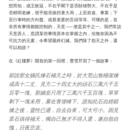
想而知，成王敗寇，不在乎閣下是否財雄勢大、不在乎是
否精明老練，視乎能否操控著大局，上至前途、事業；下
至行車時的方向盤、或甚老婆的舌頭等等。可嘆的是，並
非所有事情都能控制的，天意 ── 便是其中之一。我們常說
天意弄人，意謂某些事情原本在掌握之內，但無奈因為不
可抗力的元素，令希望最終幻滅。我們除了怨天之外，還
可以怨誰？
在《紅樓夢》開首的第一回裡，曹雪芹寫了一個故事：
卻說那女媧氏煉石補天之時，於大荒山無稽崖煉
成高十二丈、見方二十四丈大的頑石三萬六千五
百零一塊。那媧皇只用了三萬六千五百塊，單單
剩下一塊未用，棄在青埂峰下。誰知此石自經鍛
煉之後，靈性已通，自去自來，可大可小。因見
眾石俱得補天，獨自己無才不得入選，遂自怨自
愧，日夜悲哀。