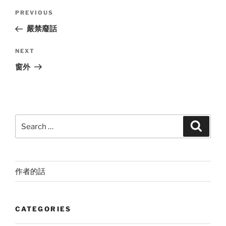
Post
Previous
PREVIOUS
navigation
Post
嚴禁廢話
Next
NEXT
Post
窗外
Search
Search
for:
作者的話
CATEGORIES