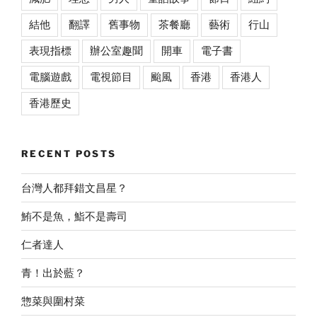
結他
翻譯
舊事物
茶餐廳
藝術
行山
表現指標
辦公室趣聞
開車
電子書
電腦遊戲
電視節目
颱風
香港
香港人
香港歷史
RECENT POSTS
台灣人都拜錯文昌星？
鮪不是魚，鮨不是壽司
仁者達人
青！出於藍？
惣菜與圍村菜