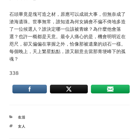
石頭畢竟是塊可造之材，原應可以成就大事，但無奈成了
滄海遺珠。世事無常，誰知道為何女媧會不偏不倚地多造
了一位候選人？誰決定哪一位該被青睞？為什麼他會落
選？也許一概都是天意。最令人痛心的是，機會明明近在
咫尺，卻又偏偏在掌握之外，恰像那被遺棄的頑石一樣。
每個晚上，天上繁星點點，誰又願意去當那青埂峰下的孤
魂？
338
CATEGORIES
生活
TAGS
女人