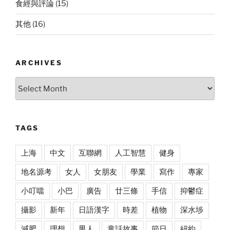
食經與評論
(15)
其他
(16)
ARCHIVES
Archives
TAGS
上海
中文
互聯網
人工智慧
健身
地名源考
女人
女朋友
學業
寫作
專家
小叮噹
小巴
廣告
廿三條
手信
抑鬱症
攝影
新年
日語漢字
時差
植物
深水埗
減肥
理想
男人
童話故事
節日
紐約