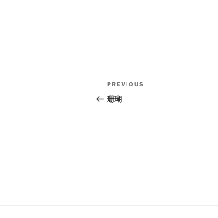
Post
Previous
PREVIOUS
navigation
Post
珊瑚