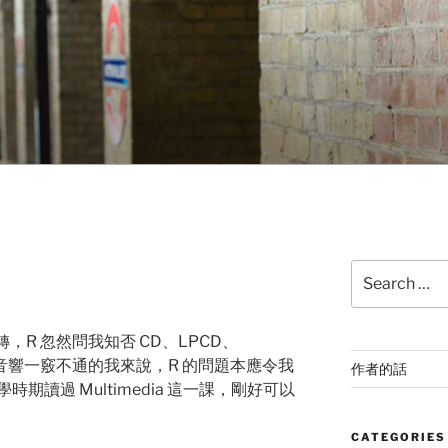
Search
for:
轉，R 忽然問我知否 CD、LPCD、
對音響一竅不通的我來說，R 的問題本應令我
作者的話
讀過 Multimedia 這一課，剛好可以
CATEGORIES