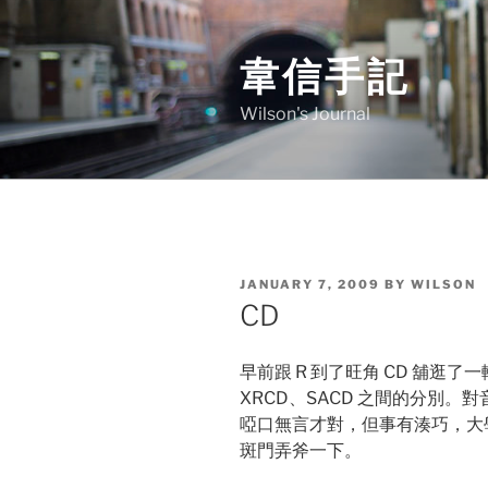
Skip
to
韋信手記
content
Wilson's Journal
POSTED
JANUARY 7, 2009
BY
WILSON
ON
CD
早前跟 R 到了旺角 CD 舖逛了一
XRCD、SACD 之間的分別。
啞口無言才對，但事有湊巧，大學時期
斑門弄斧一下。