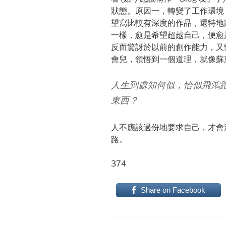
狀態。原因一，轉變了工作環境
望寫比較有深度的作品，還特地跑
一樣，愈是希望超越自己，便愈
反而驚訝於以前的創作能力，又
會兒，領悟到一個道理，就像蘇
人生到處知何似，恰似飛鴻
東西？
人不應該過份地要求自己，才會
路。
374
Share on Facebook