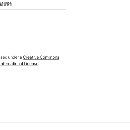
 聲爺網站
ensed under a
Creative Commons
 International License
.