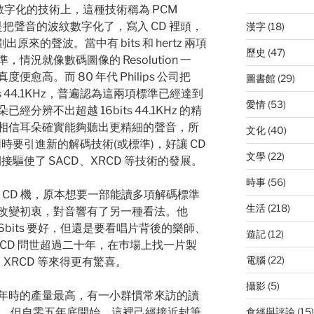
數字化的技術上，這種技術稱為 PCM
on)，就是把聲音的波紋數字化了，寫入 CD 裡頭，
漢字
(18)
原來的聲波。當中有 bits 和 hertz 兩項
歷史
(47)
況就像數碼圖像的 Resolution 一
愈高。而 80 年代 Philips 公司把
圖書館
(29)
its 44.1KHz，普遍認為這兩項標準已經達到
愛情
(53)
辨不出超越 16bits 44.1KHz 的精
相信耳朵確實能夠聽出更精細的聲音，所
文化
(40)
生，但同時要引進新的解碼技術(或標準)，好讓 CD
文學
(22)
間接驅使了 SACD、XRCD 等技術的發展。
時事
(56)
一部 CD 機，原本想要一部能讀多項解碼標準
生活
(218)
改變初衷，對音響有了另一種看法。他
 16bits 要好，但還是要看唱片背後的樂師、
遊記
(12)
CD 問世超過二十年，在巿場上找一片製
電腦
(22)
、XRCD 等來得更有驚喜。
攝影
(5)
年時的產量最高，有一小群慣常來訪的讀
』了)，但自零五年底開始，這裡己經接近封筆
食經與評論
(15)