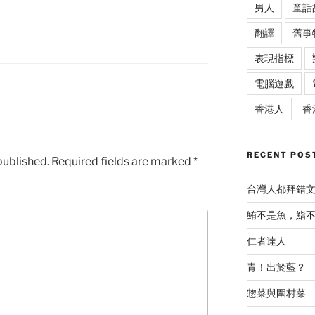
男人
童話
翻譯
舊事
表現指標
電腦遊戲
香港人
香
RECENT POS
published.
Required fields are marked
*
台灣人都拜錯
鮪不是魚，鮨
仁者達人
青！出於藍？
惣菜與圍村菜