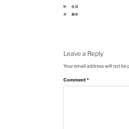
CATEGORIES
生活
TAGS
寫作
Leave a Reply
Your email address will not be 
Comment
*