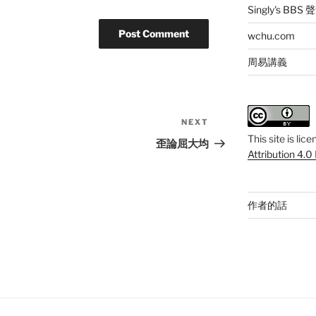
Singly's BBS
wchu.com
周易講義
NEXT
Next
This
site
is lic
Post
歪論屈大均
Attribution 4.0
作者的話