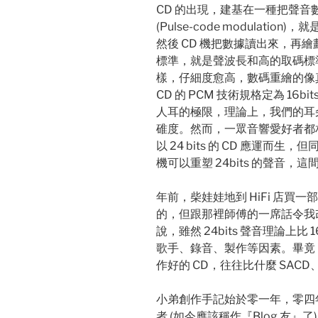
CD 的出現，建基在一種把聲音
(Pulse-code modulati
然後 CD 機把數據讀出來，再繪劃出
標準，就是聲波長和高的取碼標準，情
樣，仔細度愈高，數碼重繪的像真度便
CD 的 PCM 技術規格定為 16b
人耳的極限，理論上，我們的耳朵已經分
碓度。然而，一眾音響愛好者都
以 24 bits 的 CD 應運而
機可以重塑 24bits 的聲音，這
年前，柴娃娃地到 HiFi 店買
的，但跟那裡師傅的一席話令我
說，雖然 24bits 聲音理論上比
歌手、錄音、製作等因素。畢竟 
作好的 CD，往往比什麼 SACD
小弟創作手記始於零一年，零四
者 (如今應該稱作『Blog 友