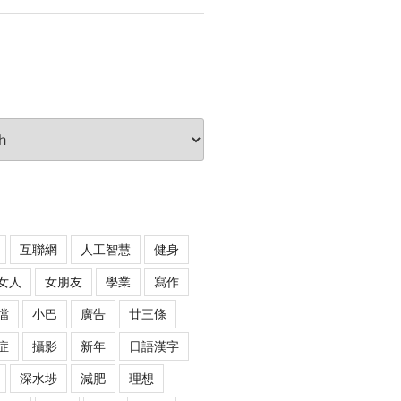
互聯網
人工智慧
健身
女人
女朋友
學業
寫作
噹
小巴
廣告
廿三條
症
攝影
新年
日語漢字
深水埗
減肥
理想