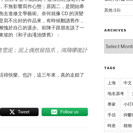
，不無影響寫作心態；原因二，是開始希
其他
(16)
去進修文學藝術。奈何就像 CD 的演變
是寫不出好的作品來，有時候翻讀舊作，
慚愧於自己的退步。前陣子跟朋友談了一
ARCHIVES
東坡的《和子由澠池懷舊》：
Archives
踏雪泥；泥上偶然留指爪，鴻飛哪復計
TAGS
活得快樂。也許，這三年來，真的走錯了
上海
中文
地名源考
專家
小叮
Tweet
Follow us
手信
抑鬱
時差
植物