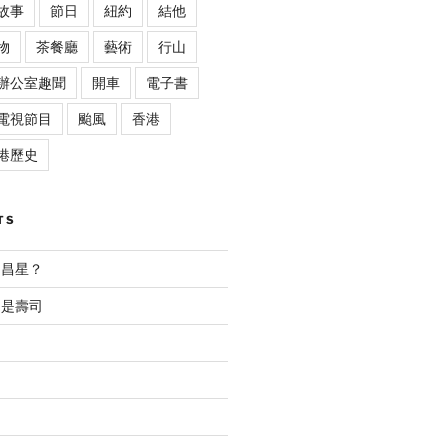
故事
節日
紐約
結他
物
茶餐廳
藝術
行山
辦公室趣聞
開車
電子書
電視節目
颱風
香港
港歷史
TS
文昌星？
不是壽司