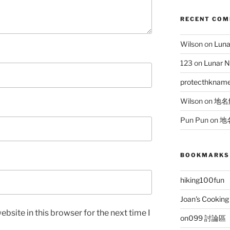
RECENT CO
Wilson
on
Lun
123
on
Lunar 
protecthknam
Wilson
on
地名
Pun Pun
on
地
BOOKMARKS
hiking100fun
Joan's Cooking
bsite in this browser for the next time I
on099 討論區