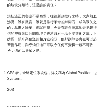
的垃圾分類站，這是誰的責任？
矯枉過正的害處不易察覺，往往新政推行之時，大家熱血
沸騰，誰有微言，誰就是推行革命的絆腳石，成為眾矢之
的，為世人唾棄。但試想想，今天有誰會認真地去把銀行
信的塑膠窗口分開處理？香港政府一班不學無術之輩，不
妨擺一張米高積遜的相片在抬頭，他那副尊容實在可以起
警惕作用，勸導矯枉過正可以令任何事變得一發不可收
拾，切勿以身試之也。
GPS 者，全球定位系統也，洋文稱為 Global Positioning
System。
203
POSTED