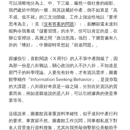
可以清晰地分為上、中、下三級，儼然一個社會的縮影。
我們處於中間的一層，與其說屬於中產，倒不如算是『高
不成、低不就』的三文治階級。工作上強迫性地以『要求
思考為主』﹝見《
沒有答案的問題
》﹞，薪酬卻還未達到
能夠令我養成『儲蓄習慣』的水平。但可以肯定的是，在
辦公室裡頭，高層之間『政治意識』強烈，下層普遍有八
卦的『嗜好』，中層卻時常想起『前途問題』。
跟據指引，喜歡閱讀《 X 周刊》的人不算中產階級了，因
為那一份是八卦雜誌，關心政治的人不許八卦，不知道是
那門子的科學理論。人要先有好奇，才有資訊需求，圖書
館學稱作『Information Seeking Behavior』，是資存取
的大課題，八卦跟好奇原是一線之隔，分別在於資訊的質
素而矣，例如道聽途說的是八卦，可以引經據典的便是專
業等等。
這樣說來，圖書館員著重資料準確性，似乎達到中產行列
的要求。事實卻不然。圖書館工作沉悶，同事都私底下對
各人背景進行資料搜集，尤其向我旁敲側擊那位美貌助手