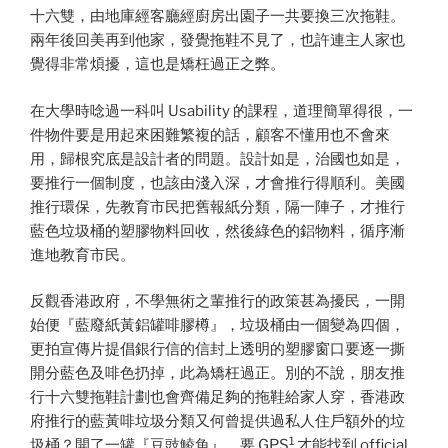
十六雙，由地庫經客廳經廚房出園子一共要換三次拖鞋。
兩年後回美再到他家，發覺拖鞋不見了，也許連主人家也
覺得非常煩擾，這也是矯枉過正之弊。
在大學時唸過一科叫 Usability 的課程，道理簡單得很，一
件物件要是用起來困難繁複的話，顧客不懂用也不會來
用，歸根究底是設計者的問題。設計如是，治國也如是，
要推行一個制度，也該由淺入深，才會推行得順利。美國
推行環保，先教育市民把舊報紙分類，隔一陣子，才推行
藍色垃圾桶的塑膠物料回收，然後綠色的鋁物料，循序漸
進地教育市民。
反觀香港政府，不學無術之輩推行的政策甚為擾民，一開
始便『藍廢紙黃鋁罐啡膠樽』，垃圾桶由一個變為四個，
更拍宣傳片提倡銀行信的信封上透明的塑膠窗口要逐一撕
開分藍色及啡色扔掉，此為矯枉過正。別的不說，朋友推
行十六雙拖鞋計劃也會齊備足夠的拖鞋給家人穿，香港政
府推行的藍黃啡垃圾分類又何曾提供過私人住戶額外的垃
1
圾桶？開了一罐『豆豉鯪魚』，要 GPS
才能找到 official