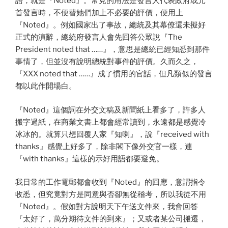
語，就是『Noted』。常見的用法是發言人代表政府或元
首發言時，不便替她們加上不必要的評價，便用上
『Noted』。例如國家出了事故，總統及其幕僚還未擬好
正式的演辭，總統府發言人會先回答公眾說『The
President noted that ……』，意思是總統已經知悉到那件
事情了，但並沒有說明總統對事件的評價。久而久之，
『XXX noted that ……』成了慣用的官話，但凡類似的發言
都以此作開場白。
『Noted』這個詞在外交文稿及新聞紙上看多了，許多人
搬字過紙，在商業文書上都會經常讀到，永遠都是感覺冷
冰冰的。就算只想回覆人家『知喇』，說『received with
thanks』感覺上好多了，除非閣下像外交官一樣，連
『with thanks』這樣的示好用語都要避免。
我日常的工作電郵都會收到『Noted』的回應，意謂指令
收悉，但究竟對方是同意與否卻無從稽考，所以我從不用
『Noted』。假如對方說明天下午送文件來，我會回答
『太好了，萬分期待文件的到來』；又或者某公司搬遷，