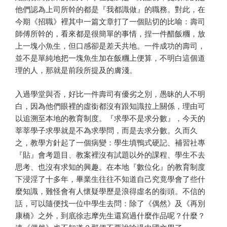
他們認為上司所幹的都是『我都識做』的職務。對此，在
今期《招職》裡其中一篇文章打了一個貼切的比喻：壽司
師傅所幹的，看來都是很簡單的事情，捏一件醋飯糰，放
上一塊小魚生，但口感卻是差天共地。一件成功的壽司，
並不是單純地把一塊魚生加在飯糰上便算，不明白這個道
理的人，那就是前段所提及的膚淺。
入過學堂與否，好比一件壽司有優劣之別，愚昧的人不明
白，因為他們眼裡的虛銜都沒有跟知識拉上關係，理由可
以追溯至本地的教育制度。『求學不是求分數』，今天的
莘莘學子求學就是不為求學問，而是去求分數。久而久
之，教學方針起了一個病變：學生填鴨式硬記、補習社專
『貼』會考題目、教案裡沒有試題以外的課程、學生不去
思考、也沒有求知的興趣。在本地『數位化』的教育制度
下浸淫了十多年，畢業生往往不知道自己究竟學會了些什
麼知識，難怪會有人懷疑學歷是浪得虛名的銜頭。不信的
話，可以隨便找一位中學生去問：除了《偶然》及《再別
康橋》之外，到底徐志摩先生還寫過什麼作品呢？什麼？