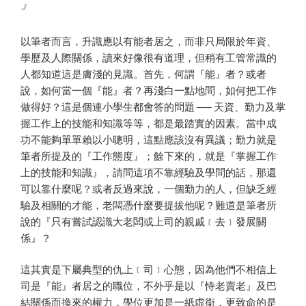
』
以筆者而言，升識應以有能者居之，而非只局限於年資、
學歷及人際關係，讀來好像很有道理，但稍有工管常識的
人都知道這是膚淺的見識。首先，何謂『能』者？或者
說，如何當一個『能』者？再淺白一點地問，如何把工作
做得好？這是個連小學生都會答的問題 ── 天資、勤力及掌
握工作上的技能和知識等等，都是最踏實的因素。當中成
功不能夠單單賴以小聰明，這點應該沒有異議；勤力就是
筆者所提及的『工作態度』；餘下來的，就是『掌握工作
上的技能和知識』，請問這項不靠經驗及學問的話，那還
可以靠什麼呢？或者反過來說，一個勤力的人，但缺乏經
驗及相關的才能，老闆憑什麼要提拔他呢？難道是筆者所
說的『只有嘗試認識大老闆或上司的親戚﹝去﹞發展關
係』？
這其實是下屬典型的仇上﹝司﹞心態，因為他們不相信上
司是『能』者居之的職位，不外乎是以『恃老賣老』及巴
結關係而換來的權力，學位更加是一紙虛銜，更致命的是