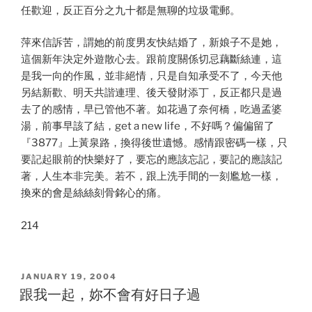
任歡迎，反正百分之九十都是無聊的垃圾電郵。
萍來信訴苦，謂她的前度男友快結婚了，新娘子不是她，
這個新年決定外遊散心去。跟前度關係切忌藕斷絲連，這
是我一向的作風，並非絕情，只是自知承受不了，今天他
另結新歡、明天共諧連理、後天發財添丁，反正都只是過
去了的感情，早已管他不著。如花過了奈何橋，吃過孟婆
湯，前事早該了結，get a new life，不好嗎？偏偏留了
『3877』上黃泉路，換得後世遺憾。感情跟密碼一樣，只
要記起眼前的快樂好了，要忘的應該忘記，要記的應該記
著，人生本非完美。若不，跟上洗手間的一刻尷尬一樣，
換來的會是絲絲刻骨銘心的痛。
214
POSTED
JANUARY 19, 2004
ON
跟我一起，妳不會有好日子過