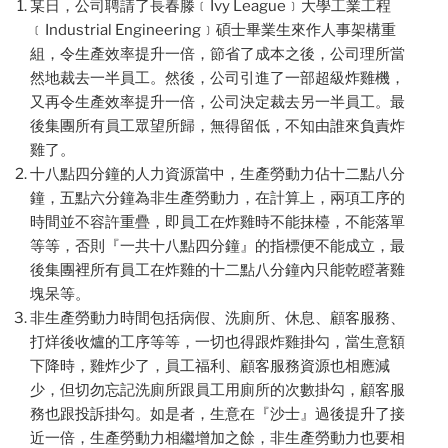
某日，公司聘請了長春滕﹝Ivy League﹞大學工業工程
﹝Industrial Engineering﹞碩士畢業生來作人事架構重
組，令生產效率提升一倍，節省了成本之後，公司理所當
然地裁去一半員工。然後，公司引進了一部超級炸雞機，
又再令生產效率提升一倍，公司決定裁去另一半員工。最
後集團所有員工眾望所歸，無得留低，不知由誰來負責炸
雞了。
十八點四分鐘的人力資源當中，生產勞動力佔十二點八分
鐘，五點六分鐘為非生產勞動力，在計算上，兩項工序的
時間並不容許重疊，即員工在炸雞時不能抹檯，不能落單
等等，否則『一共十八點四分鐘』的指標便不能成立，最
後集團裡所有員工在炸雞的十二點八分鐘內只能乾瞪著雞
塊呆等。
非生產勞動力時間包括病假、洗廁所、休息、顧客服務、
打烊後收爐的工序等等，一切也得跟炸雞掛勾，當生意額
下降時，雞炸少了，員工福利、顧客服務資源也相應減
少，但切勿忘記洗廁所跟員工用廁所的次數掛勾，顧客服
務也跟投訴掛勾。如是者，生意在『沙士』過後提升了接
近一倍，生產勞動力相繼增加之餘，非生產勞動力也要相