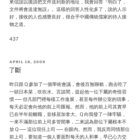
來信說以後請把文件送到新的地址，我會回答『明白了，
文件將會送達無誤』。這樣的回答人性化多了，說的人示
好，接收的人也感覺良好，很合乎中國傳統儒家的待人接
物之道。
437
POSTED
APRIL 18, 2009
ON
了斷
昨日跟 Q 參加了一個學術會議，會後百無聊賴，跑去吃了
一頓日本菜，吹吹水。言談間，提起他一位下屬的奇怪習
慣 ── 但凡部門裡每樣工作進展，甚至每件辦公室的瑣事，
每天必定會向他的前上司匯報。然而，他的前上司其實早
已在半年前離職，並移居加拿大。Q 向我發了一陣牢騷，
一來不滿那位前上司多管閒事，二來認為那位下屬根本不
放 Q ── 這位現任上司 ── 在眼內。然而，我反而同情那位
前上司，要知道一個人要面對每天的人和事，早已心力交