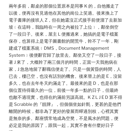
兩年多前，鄰桌的那個位置原本是同事 K 的，自他搬走了
以後，便再沒有見過他在其他的崗位上笑過。後來換上了
電子書庫的接班人 Z，但在她還沒正式接手前便溜了去新加
坡﹝在這時，我臨時在一周之內被拉了上位﹞，鄰坐倒空
了一段日子。後來，屋主 L 便搬過來，她搞的是電子檔案
保存，也算得上是電子圖書館的開荒牛，幹不了一年，剛
建成了檔案系統﹝DMS，Document Management
System﹞後便辭官歸了故里去。鄰坐又空了一段日子，接
著 J 來了，大概幹了兩三個月的時間，正當一天我抱病在
家，J 急急地留了辭職信便走了。只是一個黃昏的時間，人
已去，樓已空，也沒有話別的機會。後來替上的是 E，沒留
多久，也在去年冬天約滿走了。最後來的是 D，也是在那
個位置待得最久的一位，前後一年多一點的日子，但最終
也敵不過現實，也得在約滿前另謀高就。K Z L J E D 算不得
是 Scrabble 的『靚牌』，但個個坐如針氈，更甚的是他們
離開的時候，都非為了更好的發展而蟬過別枝，心裡其實
是無奈的多。鄰座慣常地成為空凳，不是風水的問題，便
必定是我的原因了，跟我一起，其實不會有什麼好日子