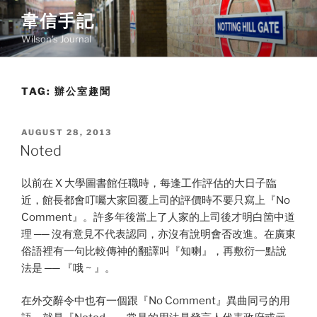
Skip
韋信手記
to
Wilson's Journal
content
TAG:
辦公室趣聞
POSTED
AUGUST 28, 2013
ON
Noted
以前在 X 大學圖書館任職時，每逢工作評估的大日子臨
近，館長都會叮囑大家回覆上司的評價時不要只寫上『No
Comment』。許多年後當上了人家的上司後才明白箇中道
理 ── 沒有意見不代表認同，亦沒有說明會否改進。在廣東
俗語裡有一句比較傳神的翻譯叫『知喇』，再敷衍一點說
法是 ── 『哦 ~ 』。
在外交辭令中也有一個跟『No Comment』異曲同弓的用