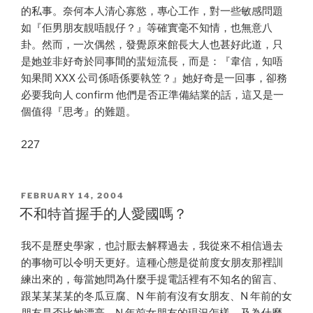
的私事。奈何本人清心寡慾，專心工作，對一些敏感問題
如『佢男朋友靚唔靚仔？』等確實毫不知情，也無意八
卦。然而，一次偶然，發覺原來館長大人也甚好此道，只
是她並非好奇於同事間的蜚短流長，而是：『韋信，知唔
知果間 XXX 公司係唔係要執笠？』她好奇是一回事，卻務
必要我向人 confirm 他們是否正準備結業的話，這又是一
個值得『思考』的難題。
227
POSTED
FEBRUARY 14, 2004
ON
不和特首握手的人愛國嗎？
我不是歷史學家，也討厭去解釋過去，我從來不相信過去
的事物可以令明天更好。這種心態是從前度女朋友那裡訓
練出來的，每當她問為什麼手提電話裡有不知名的留言、
跟某某某某的冬瓜豆腐、N 年前有沒有女朋友、N 年前的女