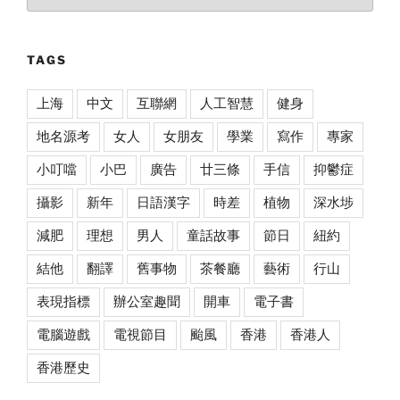
TAGS
上海
中文
互聯網
人工智慧
健身
地名源考
女人
女朋友
學業
寫作
專家
小叮噹
小巴
廣告
廿三條
手信
抑鬱症
攝影
新年
日語漢字
時差
植物
深水埗
減肥
理想
男人
童話故事
節日
紐約
結他
翻譯
舊事物
茶餐廳
藝術
行山
表現指標
辦公室趣聞
開車
電子書
電腦遊戲
電視節目
颱風
香港
香港人
香港歷史