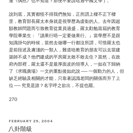
連《偶然》也不知道？那便不要說唸過中國文學了。
說到底，其實都怪不得我們無知，正所謂上樑不正下樑
歪，教育部長羅太本身就是視學歷為虛銜的人。去年因超
額教師問題而引致教育從業員過盛，羅太勸勉當屆的教育
學院畢業生：『讀果行唔一定要做果行。』當學歷不是跟
知識掛勾的時候，當然去做哪一行都沒所謂，可惜羅太也
是前段述及膚淺的一類人，難道唸教育的朋友可以去當建
築師不成？他們建成的平房羅太敢不敢去住？當然，在政
府內部裡，羅太還不是最厚面皮的領導人，一如在下歸納
了《求職廣場》一文的重點後如此說 ── 一個勤力的人，但
缺乏經驗及相關的才能，只靠著認識老闆的關係而升了上
位 ── 究竟是誰？名字呼之欲出，不提也罷。
270
POSTED
FEBRUARY 29, 2004
ON
八卦階級