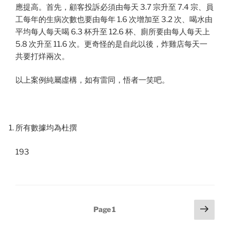
應提高。首先，顧客投訴必須由每天 3.7 宗升至 7.4 宗、員
工每年的生病次數也要由每年 1.6 次增加至 3.2 次、喝水由
平均每人每天喝 6.3 杯升至 12.6 杯、廁所要由每人每天上
5.8 次升至 11.6 次。更奇怪的是自此以後，炸雞店每天一
共要打烊兩次。
以上案例純屬虛構，如有雷同，悟者一笑吧。
所有數據均為杜撰
193
Posts
Next
Page
1
page
pagination