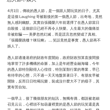
4月1日，傳統的愚人節，是一個跟人開玩笑的日子。尤其
是這個 Laughing 哥被殺後的第一個愚人節，出奇地，竟然
無人感到幽默。其實自張國榮六年前選擇了在愚人節當日
自殺後，這個節日已經不再令人快樂。人生最大的傷痛並
非被欺騙 ── 美夢忽然幻滅，而是謊言忽然變成了真相。
『張國榮跳樓？咪玩喇』 …. 笑話竟然是事實，愚人節再不
娛人了。
愚人節適逢港府的財政年度開始，政府財政預算直接間接
地掌管了許多機構的命脈，加上是年經歷金融海嘯，今年
的愚人節特別顯得人心徨徨，特別某類行業的專業，早已
有待宰的心態，只不過一天天地盤算著日子。有朋友早被
開除，反而日日吃喝玩樂，裝成沒什麼大不了的樣子，其
實有苦自知。
一個早上，接了幾個朋友的短訊，無獨有偶，都說被老細
召見云云，心裡頭不知葫蘆裡賣的是愚人節的玩笑還是真