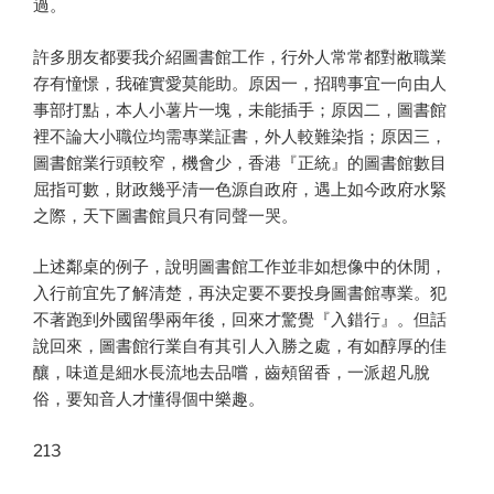
過。
許多朋友都要我介紹圖書館工作，行外人常常都對敝職業
存有憧憬，我確實愛莫能助。原因一，招聘事宜一向由人
事部打點，本人小薯片一塊，未能插手；原因二，圖書館
裡不論大小職位均需專業証書，外人較難染指；原因三，
圖書館業行頭較窄，機會少，香港『正統』的圖書館數目
屈指可數，財政幾乎清一色源自政府，遇上如今政府水緊
之際，天下圖書館員只有同聲一哭。
上述鄰桌的例子，說明圖書館工作並非如想像中的休閒，
入行前宜先了解清楚，再決定要不要投身圖書館專業。犯
不著跑到外國留學兩年後，回來才驚覺『入錯行』。但話
說回來，圖書館行業自有其引人入勝之處，有如醇厚的佳
釀，味道是細水長流地去品嚐，齒頰留香，一派超凡脫
俗，要知音人才懂得個中樂趣。
213