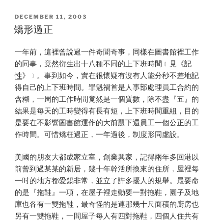
POSTED
DECEMBER 11, 2003
ON
矯形過正
一年前，這裡曾說過一件奇聞奇事，同樣在圖書館裡工作
的同事，竟然衍生出十八種不同的上下班時間﹝見《
記
性
》﹞。事到如今，實在很懷疑有沒有人能分秒不差地記
得自己的上下班時間。罪魁禍首是人事部處理員工合約的
含糊，一周的工作時間竟然是一個質數，除不盡『五』的
結果是每天的工時變得有長有短，上下班時間重組，目的
是要在不影響圖書館運作的大前題下還員工一個公正的工
作時間。可惜矯枉過正，一年過後，制度形同虛設。
美國的朋友大都成家立室，創業興家，記得兩年多回港以
前曾到過某某的新居，幾十年幹活所換來的住所，屋裡每
一吋的地方都愛錫非常，並立了許多擾人的規舉。最要命
的是『拖鞋』一項，在屋子裡走動要一對拖鞋，園子及地
庫也各有一雙拖鞋，最奇怪的是連那幾十尺面積的廚房也
另有一雙拖鞋，一間屋子每人有四對拖鞋，四個人住共有