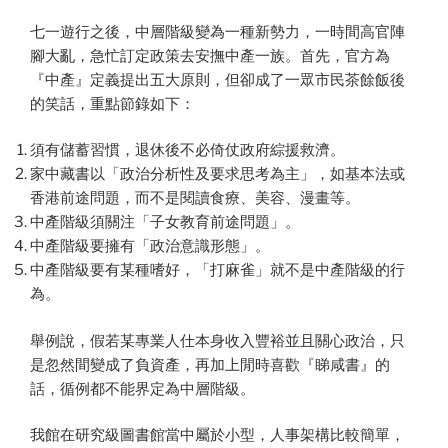
七一遊行之後，中層階級變為一種新勢力，一時間高官陣
腳大亂，急忙訂定政策去安撫中產一族。首先，官方為
『中產』定義提出五大原則，但卻成了一眾市民茶餘飯後
的笑話，重點節錄如下：
須有儲蓄習慣，退休後不必倚仗政府綜援救濟。
家中藏書以「政治分析性及要求思考為主」，如基本法或
香港前途問題，而不是閱讀食療、美容、漫畫等。
中產階級須關注「子女教育前途問題」。
中產階級要擁有「政治意識形態」。
中產階級要有某種嗜好，「打麻雀」就不是中產階級的行
為。
舉例說，假若某專業人仕本身收入豐裕並且關心政治，只
是忽然間變成了負資產，再加上閒時喜歡『睇咸書』的
話，循例都不能界定為中層階級。
我館在研究級圖書館當中屬於小型，人事架構比較簡單，