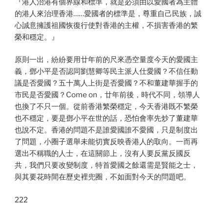
『港人治港有個界線和標準，就是必須由以愛國者為主體
的港人來治理香港……愛國者的標準是，尊重自己民族，誠
心誠意擁護祖國恢復行使對香港的主權，不損害香港的繁
榮和穩定。』
原則一出，紛紛要用廿年前的尺來憑空量度今天的愛國主
義，鄧小平是否認同劉慧卿等民主派人仕愛國？不信任動
議是否愛國？五十萬人上街是否愛國？不和董建華握手的
市民是否愛國？Come on，廿年前後，時代不同，領導人
也換了不只一個。從前香港繁榮穩定，今天香港既不繁榮
也不穩定，要是鄧小平在世的話，恐怕會率先炒了董建華
也說不定。香港的問題不是誰愛國誰不愛國，只是制度出
了問題，小圈子選舉未能切實反映香港人的取向。一而再
選出不稱職的人士，在這關節上，沒有人要反黨反國反
共，我們只要改變制度，特首愛國之餘還需是賢能之士，
與其要花時間在歷史裡兜圈，不如面對今天的問題吧。
222