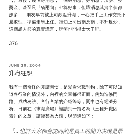
言。最後，幾個好消息，一個壞消息。好消息，加薪、發
獎金、甚至只『省兩句』都算好事，但壞消息其實半個都
嫌多 ── 朋友早前被上司欽點升職，一心把手上工作交托下
屬處理，準備走馬上任。誰知上司出爾反爾，不升反炒，
這個愚人節的真實謊言，玩笑也開得太大了吧。
376
POSTED
JUNE 20, 2004
ON
升職狂想
我有一個奇怪的閱讀習慣，是愛看求職刊物，除了可以知
道各行業的情況外，內裡的文章都很正面，例如進修門
路、成功秘訣、各行各業的介紹等等，間中也有經濟分
析。日前在《求職廣場》裡讀到一篇名為《三種升職因
素》的文章，讀後甚為火滾，現節錄如下：
『… 也許大家都會認同的是員工的能力表現是最