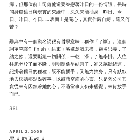
瘁，但那位前上司偏偏還要眷戀著昨日的一份情誼，長時
間身處舊日與現實的夾縫中，久久未能抽身。昨日、今
日、昨日、今日…… 表面上是關心，其實作繭自縛，這又何
苦？
辭典中有一個動名詞很有哲學意味，稱作『了斷』。這個
詞單單譯作 finish ﹝結束﹞略嫌意猶未盡，顧名思義，了
結之餘，還要斷絕一切關係，一乾二淨，了無牽掛。人往
往脆弱於了而不斷，明明關係早結束了，卻又藕斷絲連，
記掛著舊日的種種，既不能插手，又無力抽身，只有默默
地去棎聽那點點碎事，以慰藉空虛的心靈。只是舊公司其
實從未有囚鎖著她的心，不過當事人仍未醒覺，未肯放手
而已。
381
POSTED
APRIL 2, 2009
ON
愚人節不娛人