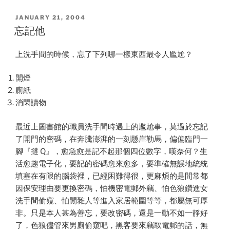
POSTED
JANUARY 21, 2004
ON
忘記他
上洗手間的時候，忘了下列哪一樣東西最令人尷尬？
開燈
廁紙
消閑讀物
最近上圖書館的職員洗手間時遇上的尷尬事，莫過於忘記
了開門的密碼，在奔騰澎湃的一刻懸崖勒馬，偏偏臨門一
腳『撻 Q』，愈急愈是記不起那個四位數字，嘆奈何？生
活愈趨電子化，要記的密碼愈來愈多，要準確無誤地統統
填塞在有限的腦袋裡，已經困難得很，更麻煩的是間常都
因保安理由要更換密碼，怕機密電郵外竊、怕色狼鑽進女
洗手間偷窺、怕閒雜人等進入家居範圍等等，都屬無可厚
非。只是本人甚為善忘，要改密碼，還是一動不如一靜好
了，色狼儘管來男廁偷窺吧，黑客要來竊取電郵的話，無