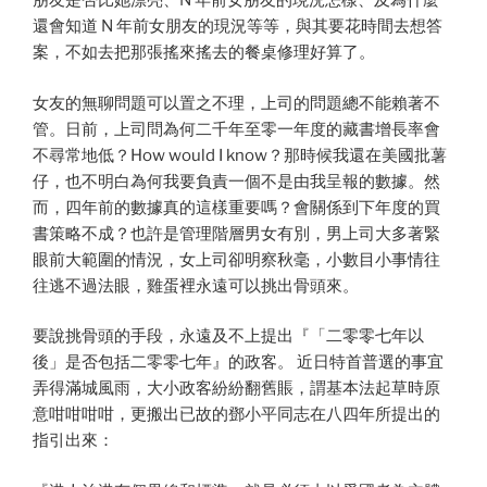
朋友是否比她漂亮、N 年前女朋友的現況怎樣、及為什麼
還會知道 N 年前女朋友的現況等等，與其要花時間去想答
案，不如去把那張搖來搖去的餐桌修理好算了。
女友的無聊問題可以置之不理，上司的問題總不能賴著不
管。日前，上司問為何二千年至零一年度的藏書增長率會
不尋常地低？How would I know？那時候我還在美國批薯
仔，也不明白為何我要負責一個不是由我呈報的數據。然
而，四年前的數據真的這樣重要嗎？會關係到下年度的買
書策略不成？也許是管理階層男女有別，男上司大多著緊
眼前大範圍的情況，女上司卻明察秋毫，小數目小事情往
往逃不過法眼，雞蛋裡永遠可以挑出骨頭來。
要說挑骨頭的手段，永遠及不上提出『「二零零七年以
後」是否包括二零零七年』的政客。 近日特首普選的事宜
弄得滿城風雨，大小政客紛紛翻舊賬，謂基本法起草時原
意咁咁咁咁，更搬出已故的鄧小平同志在八四年所提出的
指引出來：