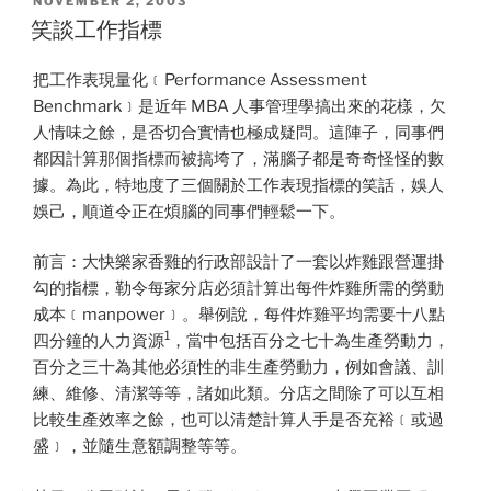
NOVEMBER 2, 2003
ON
笑談工作指標
把工作表現量化﹝Performance Assessment
Benchmark﹞是近年 MBA 人事管理學搞出來的花樣，欠
人情味之餘，是否切合實情也極成疑問。這陣子，同事們
都因計算那個指標而被搞垮了，滿腦子都是奇奇怪怪的數
據。為此，特地度了三個關於工作表現指標的笑話，娛人
娛己，順道令正在煩腦的同事們輕鬆一下。
前言：大快樂家香雞的行政部設計了一套以炸雞跟營運掛
勾的指標，勒令每家分店必須計算出每件炸雞所需的勞動
成本﹝manpower﹞。舉例說，每件炸雞平均需要十八點
1
四分鐘的人力資源
，當中包括百分之七十為生產勞動力，
百分之三十為其他必須性的非生產勞動力，例如會議、訓
練、維修、清潔等等，諸如此類。分店之間除了可以互相
比較生產效率之餘，也可以清楚計算人手是否充裕﹝或過
盛﹞，並隨生意額調整等等。