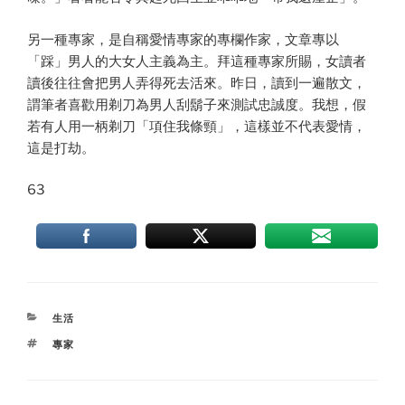
另一種專家，是自稱愛情專家的專欄作家，文章專以
「踩」男人的大女人主義為主。拜這種專家所賜，女讀者
讀後往往會把男人弄得死去活來。昨日，讀到一遍散文，
謂筆者喜歡用剃刀為男人刮鬍子來測試忠誠度。我想，假
若有人用一柄剃刀「項住我條頸」，這樣並不代表愛情，
這是打劫。
63
CATEGORIES
生活
TAGS
專家