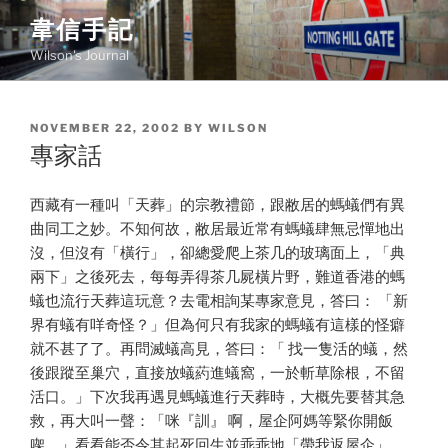
Skip
韋信手記
to
Wilson's Journal
content
POSTED
NOVEMBER 22, 2002
BY
WILSON
ON
專家話
西藏有一種叫「天葬」的宗教禮節，跟敝居的螞蟻們有異
曲同工之妙。不知何故，敝居最近常有螞蟻肆無忌憚地出
沒，但沒有「橫行」，卻總愛爬上茶几的玻璃面上，「典
兩下」之後死去，每每弄得茶几屍橫片野，難道香港的螞
蟻也流行天葬這玩意？去電相詢某專家意見，答曰： 「新
界有蟻有咩奇怪？」但為何只有我家的螞蟻有這樣的怪癖
就不甚了了。再問滅蟻高見，答曰：「 找一隻活的蟻，然
後跟蹤至巢穴，直接放蟻葯進蟻窩，一於斬草除根，不留
活口。」下次我再遇見螞蟻進行天葬時，大概先要替其急
救，再大叫一聲：「咪『訓』 啊，屋企阿媽等緊你開飯
㗎。」看看能否令其起死回生並乖乖地「帶我返屋企」。