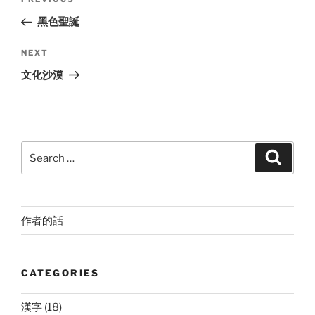
Previous
navigation
Post
黑色聖誕
Next
NEXT
Post
文化沙漠
Search
Search
for:
作者的話
CATEGORIES
漢字
(18)