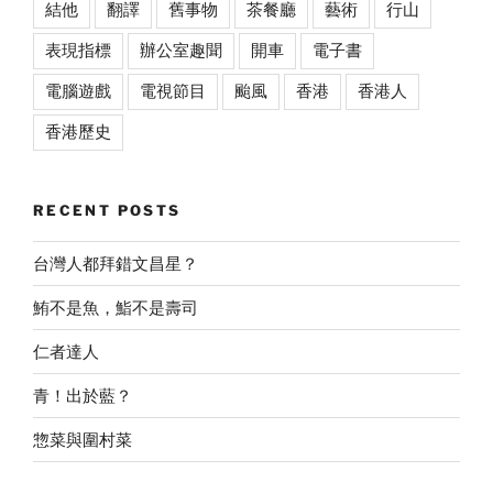
結他
翻譯
舊事物
茶餐廳
藝術
行山
表現指標
辦公室趣聞
開車
電子書
電腦遊戲
電視節目
颱風
香港
香港人
香港歷史
RECENT POSTS
台灣人都拜錯文昌星？
鮪不是魚，鮨不是壽司
仁者達人
青！出於藍？
惣菜與圍村菜