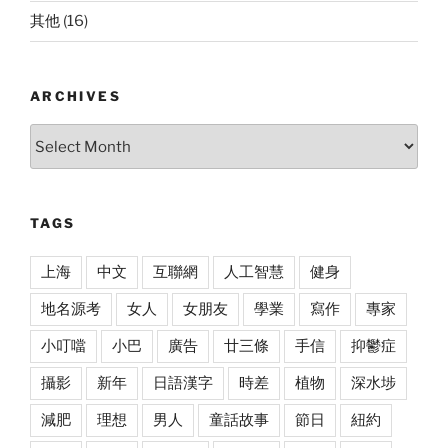
其他
(16)
ARCHIVES
Archives
TAGS
上海
中文
互聯網
人工智慧
健身
地名源考
女人
女朋友
學業
寫作
專家
小叮噹
小巴
廣告
廿三條
手信
抑鬱症
攝影
新年
日語漢字
時差
植物
深水埗
減肥
理想
男人
童話故事
節日
紐約