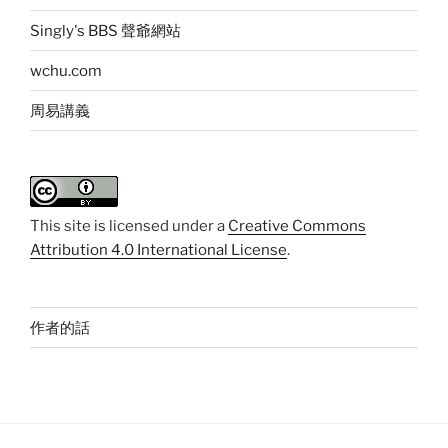
Singly's BBS 聲爺網站
wchu.com
周易講義
This
site
is licensed under a
Creative Commons
Attribution 4.0 International License
.
作者的話