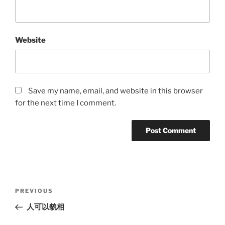
Website
Save my name, email, and website in this browser
for the next time I comment.
Post
Previous
PREVIOUS
navigation
Post
人可以貌相