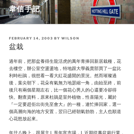
Skip
韋信手記
to
Wilson's Journal
content
POSTED
FEBRUARY 14, 2003
BY
WILSON
ON
盆栽
過年前，把那盆養得生龍活虎的萬年青捧回新居栽種，花
去樓空，辦公室空盪盪地，特地跟大學義賣部買了一盆比
利時杜鵑，很想看一看大紅花盛開的景況。然而璀璨過
後，葉尖朝下，花朵有氣無力地瑟縮一角，由始至終，前
後只有兩個星期左右，比一個花心男人的心還要冷卻得
快。翻查資料，原來杜鵑是室外植物，性喜陽光，屬於
『一定要趕佢出街先至會大』的一種，連忙捧回家，選一
個高層向海的地方安置，翌日已經朝氣勃勃，主人也順道
心花怒放起來。
年廿八晚上，跟屋主 L 逛年宵市場，L 近期從事盆栽行業，