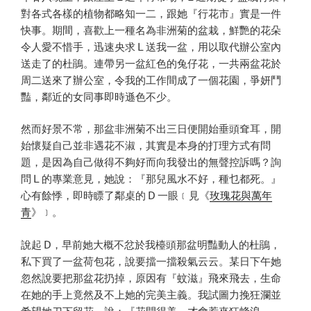
對各式各樣的植物都略知一二，跟她『行花市』實是一件
快事。期間，喜歡上一種名為非洲菊的盆栽，鮮艷的花朵
令人愛不惜手，迅速央求 L 送我一盆，用以取代辦公室內
送走了的杜鵑。連帶另一盆紅色的兔仔花，一共兩盆花於
周二送來了辦公室，令我的工作間成了一個花園，爭妍鬥
豔，鄰近的女同事即時遜色不少。
然而好景不常，那盆非洲菊不出三日便開始垂頭耷耳，開
始懷疑自己並非遇花不淑，其實是本身的打理方式有問
題，是因為自己做得不夠好而向我發出的無聲控訴嗎？詢
問 L 的專業意見，她說：『那兒風水不好，種乜都死。』
心有餘悸，即時瞟了鄰桌的 D 一眼﹝見《
玫瑰花與萬年
青
》﹞。
說起 D，早前她大概不忿於我檯頭那盆明豔動人的杜鵑，
私下買了一盆荷包花，說要擋一擋殺氣云云。某日下午她
忽然說要把那盆花扔掉，原因有『蚊滋』飛來飛去，生命
在她的手上竟然及不上她的完美主義。我試圖力挽狂瀾並