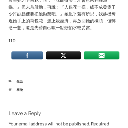
希望她刀下留花，說：『花開得美，才會惹來狂蜂浪
蝶。』但未為所動，再說：『人跟花一樣，總不成發覺了
少許缺點便要把他拋棄吧。』她似乎若有所思，我趁機奪
過她手上的荷包花，灑上殺蟲濟，再放回她的檯頭，但轉
念一想，還是先替自己噴一點蚊怕水較妥當。
110
CATEGORIES
生活
TAGS
植物
Leave a Reply
Your email address will not be published.
Required