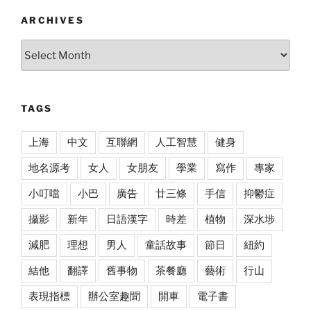
ARCHIVES
Archives
TAGS
上海
中文
互聯網
人工智慧
健身
地名源考
女人
女朋友
學業
寫作
專家
小叮噹
小巴
廣告
廿三條
手信
抑鬱症
攝影
新年
日語漢字
時差
植物
深水埗
減肥
理想
男人
童話故事
節日
紐約
結他
翻譯
舊事物
茶餐廳
藝術
行山
表現指標
辦公室趣聞
開車
電子書