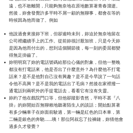
遠，也不敢離開，只能夠無奈地在原地數算著青春溜逝。
然後，妳會發覺許多平時不屑一顧的無聊事，都會在等的
時候因為他而做了。例如
他說過會來接妳下班，但卻逾時未到，妳迫於無奈地留在
公司裡繼續手上的工作。從前妳很討厭加班，只是今天妳
是因為他而付出的，想到這個關節後，每一刻的委屈都變
得無足掛齒了。
妳明明寫了妳的電話號碼給那位心儀的對象，但他一整晚
都沒有打電話來，他是否出了什麼意外？為什麼他不打電
話來？是不是他對自己沒有興趣？是不是今早說了一句話
令他不高興？是不是我的電話出了毛病？然後在家裡撥一
通電話到兩呎外的手提電話去，看看它有沒有失靈。
妳約了他在戲院門口等，但他卻蹤影杳然，平時不甚『八
掛』的妳開始百無聊賴地聽著陌生人的談話；開始點算著
有多少輛車子在妳面前駛過，第一輛是紅色的日本車，第
二輛是銀色的奔馳…….咦！那位阿叔忘了拉褲鏈，妳猜他會
過多久才發覺？