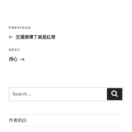
Post
Previous
PREVIOUS
navigation
Post
交通燈壞了就是紅燈
Next
NEXT
Post
用心
Search
Search
for:
作者的話