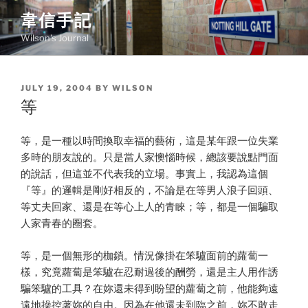
Skip
韋信手記
to
Wilson's Journal
content
POSTED
JULY 19, 2004
BY
WILSON
ON
等
等，是一種以時間換取幸福的藝術，這是某年跟一位失業
多時的朋友說的。只是當人家懊惱時候，總該要說點門面
的說話，但這並不代表我的立場。事實上，我認為這個
『等』的邏輯是剛好相反的，不論是在等男人浪子回頭、
等丈夫回家、還是在等心上人的青睞；等，都是一個騙取
人家青春的圈套。
等，是一個無形的枷鎖。情況像掛在笨驢面前的蘿蔔一
樣，究竟蘿蔔是笨驢在忍耐過後的酬勞，還是主人用作誘
騙笨驢的工具？在妳還未得到盼望的蘿蔔之前，他能夠遠
遠地操控著妳的自由。因為在他還未到臨之前，妳不敢走