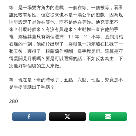
等，是一場雙方角力的遊戲：一個在等、一個被等，看看
誰比較有耐性。但它從來也不是一場公平的遊戲，因為規
則早設定了是妳在等他，而不是他在等妳。他究竟來不
來？什麼時候來？有沒有興趣來？主動權一直在他的手
裡，妳極其量只有兩個選擇：1﹞等；2﹞不等。直到海枯
石爛的一刻，他終於出現了，妳就像一頭笨驢在忙碌了一
整天後，獲得了一根蘿蔔作報酬一樣手舞足蹈。這算是守
得雲開見月明嗎？要是可以選擇的話，不如反客為主，下
次最好爭個驢的主人來做。
等，現在是下班的時候了，五點、六點、七點，究竟是不
是手提電話出了毛病？
280