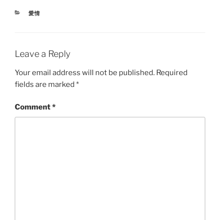
CATEGORIES
愛情
Leave a Reply
Your email address will not be published.
Required
fields are marked
*
Comment
*