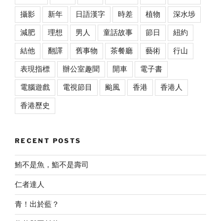
攝影
新年
日語漢字
時差
植物
深水埗
減肥
理想
男人
童話故事
節日
紐約
結他
翻譯
舊事物
茶餐廳
藝術
行山
表現指標
辦公室趣聞
開車
電子書
電腦遊戲
電視節目
颱風
香港
香港人
香港歷史
RECENT POSTS
鮪不是魚，鮨不是壽司
仁者達人
青！出於藍？