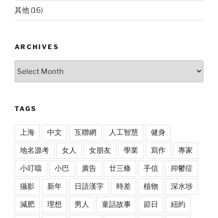
其他
(16)
ARCHIVES
Archives
TAGS
上海
中文
互聯網
人工智慧
健身
地名源考
女人
女朋友
學業
寫作
專家
小叮噹
小巴
廣告
廿三條
手信
抑鬱症
攝影
新年
日語漢字
時差
植物
深水埗
減肥
理想
男人
童話故事
節日
紐約