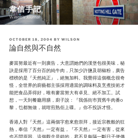
Skip
韋信手記
to
Wilson's Journal
content
POSTED
OCTOBER 18, 2004
BY
WILSON
ON
論自然與不自然
麥當努最近有一則廣告，大意謂她們的漢堡包很美味，秘
訣是採用了百分百的純牛肉，只加少許鹽及胡椒粉，廣告
標榜的是『天然純正』，絕無加料。我覺得這個概念很奇
怪，全世界的廚藝都主張採用適當的調味料及烹煮技術才
能把食品弄得好，唯有麥當努大有卓見、絕不加工。試
想，一天到餐廳用膳，廚子說：『我係街巿買舊牛肉番o
黎，乜都無做，就咁煎熟佢上碟。』你不投訴才怪。
香港人對『天然』這兩個字愈來愈崇拜，接近宗教般的狂
熱，奉信『天然』一定有益，『不天然』一定有害，從來
也不問原因。這個觀念是錯的，君不見每隔一斷日子便傳