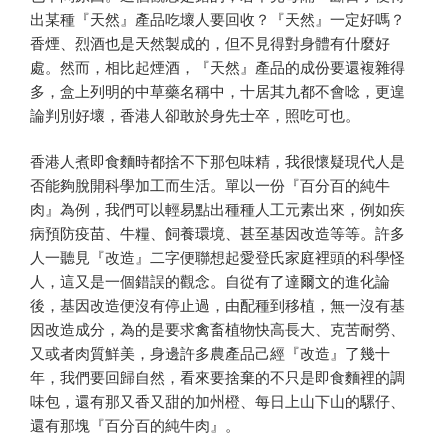
出某種『天然』產品吃壞人要回收？『天然』一定好嗎？
香煙、烈酒也是天然製成的，但不見得對身體有什麼好
處。然而，相比起煙酒，『天然』產品的成份要還複雜得
多，盒上列明的中草藥名稱中，十居其九都不會唸，更遑
論判別好壞，香港人卻敢於身先士卒，照吃可也。
香港人煮即食麵時都捨不下那包味精，我很懷疑現代人是
否能夠脫開科學加工而生活。單以一份『百分百的純牛
肉』為例，我們可以輕易點出種種人工元素出來，例如疾
病預防疫苗、牛糧、飼養環境、甚至基因改造等等。許多
人一聽見『改造』二字便聯想起愛登氏家庭裡頭的科學怪
人，這又是一個錯誤的觀念。自從有了達爾文的進化論
後，基因改造便沒有停止過，由配種到移植，無一沒有基
因改造成分，為的是要求禽畜植物快高長大、克苦耐勞、
又或者肉質鮮美，身邊許多農產品己經『改造』了幾十
年，我們要回歸自然，看來要捨棄的不只是即食麵裡的調
味包，還有那又香又甜的加州橙、每日上山下山的騾仔、
還有那塊『百分百的純牛肉』。