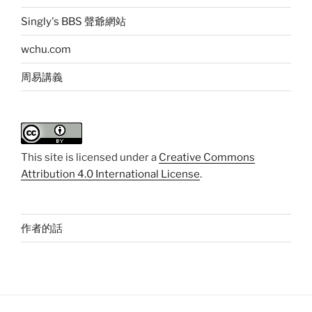
Singly's BBS 聲爺網站
wchu.com
周易講義
This
site
is licensed under a
Creative Commons
Attribution 4.0 International License
.
作者的話