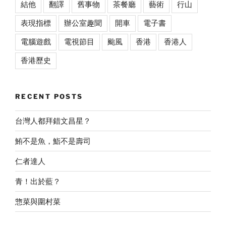
結他
翻譯
舊事物
茶餐廳
藝術
行山
表現指標
辦公室趣聞
開車
電子書
電腦遊戲
電視節目
颱風
香港
香港人
香港歷史
RECENT POSTS
台灣人都拜錯文昌星？
鮪不是魚，鮨不是壽司
仁者達人
青！出於藍？
惣菜與圍村菜