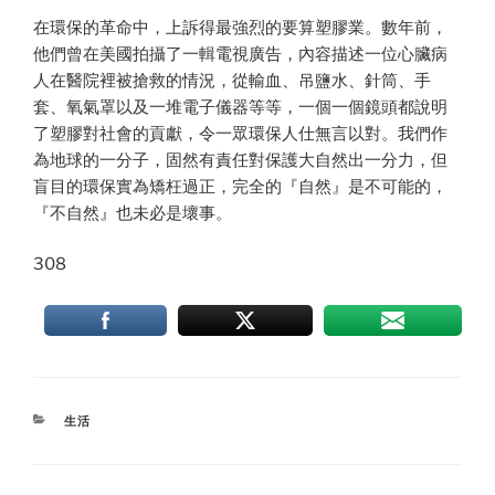
在環保的革命中，上訴得最強烈的要算塑膠業。數年前，
他們曾在美國拍攝了一輯電視廣告，內容描述一位心臟病
人在醫院裡被搶救的情況，從輸血、吊鹽水、針筒、手
套、氧氣罩以及一堆電子儀器等等，一個一個鏡頭都說明
了塑膠對社會的貢獻，令一眾環保人仕無言以對。我們作
為地球的一分子，固然有責任對保護大自然出一分力，但
盲目的環保實為矯枉過正，完全的『自然』是不可能的，
『不自然』也未必是壞事。
308
CATEGORIES
生活