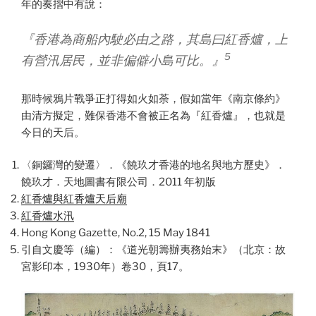
年的奏摺中有說：
『
香港為商船內駛必由之路，其島曰紅香爐，上
5
有營汛居民，並非偏僻小島可比。』
那時候鴉片戰爭正打得如火如荼，假如當年《南京條約》
由清方擬定，難保香港不會被正名為『紅香爐』，也就是
今日的天后。
〈銅鑼灣的變遷〉．《饒玖才香港的地名與地方歷史》．
饒玖才．天地圖書有限公司．2011 年初版
紅香爐與紅香爐天后廟
紅香爐水汛
Hong Kong Gazette, No.2, 15 May 1841
引自文慶等（編）：《道光朝籌辦夷務始末》（北京：故
宮影印本，1930年）卷30，頁17。