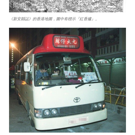
《新安縣誌》的香港地圖，圖中有標示『紅香爐』。