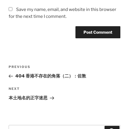
Save my name, email, and website in this browser
for the next time I comment.
Post
Previous
PREVIOUS
navigation
Post
404 香港不存在的角落（二）：佐敦
Next
NEXT
Post
本土地名的正字迷思
Search