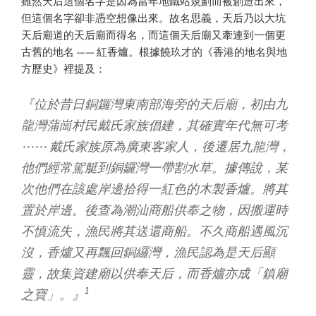
雖然天后這個名字是因為當年地鐵站規劃而被創造出來，
但這個名字卻非憑空想像出來。故名思義，天后乃以大坑
天后廟道的天后廟而得名，而這個天后廟又牽連到一個更
古舊的地名 —— 紅香爐。根據饒玖才的《香港的地名與地
方歷史》裡提及：
『位於昔日銅鑼灣東南部海旁的天后廟，初由九
龍灣蒲崗村民戴氏家族倡建，其確實年代無可考
⋯⋯ 戴氏家族原為廣東客家人，後遷居九龍灣，
他們經常駕艇到銅鑼灣一帶割水草。據傳說，某
次他們在該處岸邊拾得一紅色的木製香爐。將其
置於岸邊。後查為潮汕商船供奉之物，因搬運時
不慎流失，漁民將其送還商船。不久商船遇風沉
沒，香爐又再飄回銅纙灣，漁民認為是天后顯
靈，故集資建廟以供奉天后，而香爐亦成「鎮廟
1
之寶」。』