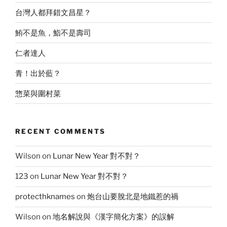
台灣人都拜錯文昌星？
鮪不是魚，鮨不是壽司
仁者達人
青！出於藍？
惣菜與圍村菜
RECENT COMMENTS
Wilson
on
Lunar New Year 對不對？
123
on
Lunar New Year 對不對？
protecthknames
on
炮台山要脫北是地鐵惹的禍
Wilson
on
地名解說與《漢字簡化方案》的誤解