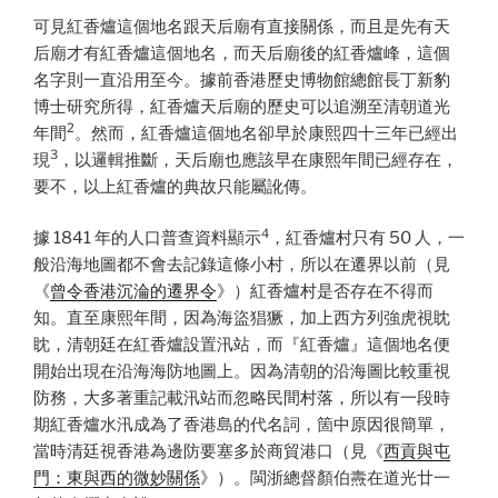
可見紅香爐這個地名跟天后廟有直接關係，而且是先有天
后廟才有紅香爐這個地名，而天后廟後的紅香爐峰，這個
名字則一直沿用至今。據前香港歷史博物館總館長丁新豹
博士研究所得，紅香爐天后廟的歷史可以追溯至清朝道光
2
年間
。然而，紅香爐這個地名卻早於康熙四十三年已經出
3
現
，以邏輯推斷，天后廟也應該早在康熙年間已經存在，
要不，以上紅香爐的典故只能屬訛傳。
4
據 1841 年的人口普查資料顯示
，紅香爐村只有 50 人，一
般沿海地圖都不會去記錄這條小村，所以在遷界以前（見
《
曾令香港沉淪的遷界令
》）紅香爐村是否存在不得而
知。直至康熙年間，因為海盜猖獗，加上西方列強虎視眈
眈，清朝廷在紅香爐設置汛站，而『紅香爐』這個地名便
開始出現在沿海海防地圖上。因為清朝的沿海圖比較重視
防務，大多著重記載汛站而忽略民間村落，所以有一段時
期紅香爐水汛成為了香港島的代名詞，箇中原因很簡單，
當時清廷視香港為邊防要塞多於商貿港口（見《
西貢與屯
門：東與西的微妙關係
》）。閩浙總督顏伯燾在道光廿一