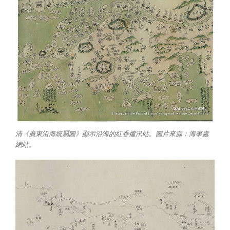
清《廣東沿海統屬圖》顯示沿海的紅香爐汛站。圖片來源：海事處
網站。