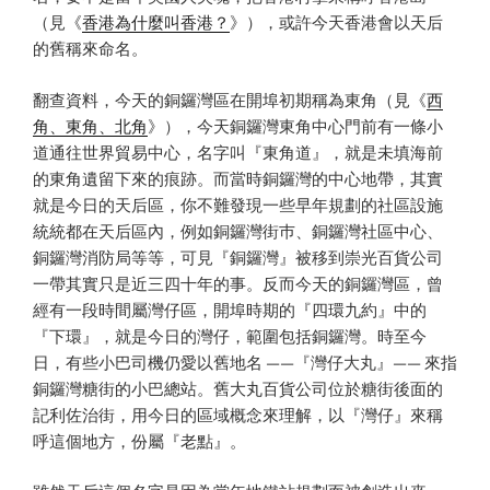
（見《
香港為什麼叫香港？
》），或許今天香港會以天后
的舊稱來命名。
翻查資料，今天的銅鑼灣區在開埠初期稱為東角（見《
西
角、東角、北角
》），今天銅鑼灣東角中心門前有一條小
道通往世界貿易中心，名字叫『東角道』，就是未填海前
的東角遺留下來的痕跡。而當時銅鑼灣的中心地帶，其實
就是今日的天后區，你不難發現一些早年規劃的社區設施
統統都在天后區內，例如銅鑼灣街巿、銅鑼灣社區中心、
銅鑼灣消防局等等，可見『銅鑼灣』被移到崇光百貨公司
一帶其實只是近三四十年的事。反而今天的銅鑼灣區，曾
經有一段時間屬灣仔區，開埠時期的『四環九約』中的
『下環』，就是今日的灣仔，範圍包括銅鑼灣。時至今
日，有些小巴司機仍愛以舊地名 ——『灣仔大丸』—— 來指
銅鑼灣糖街的小巴總站。舊大丸百貨公司位於糖街後面的
記利佐治街，用今日的區域概念來理解，以『灣仔』來稱
呼這個地方，份屬『老點』。