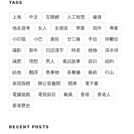
TAGS
上海
中文
互聯網
人工智慧
健身
地名源考
女人
女朋友
學業
寫作
專家
小叮噹
小巴
廣告
廿三條
手信
抑鬱症
攝影
新年
日語漢字
時差
植物
深水埗
減肥
理想
男人
童話故事
節日
紐約
結他
翻譯
舊事物
茶餐廳
藝術
行山
表現指標
辦公室趣聞
開車
電子書
電腦遊戲
電視節目
颱風
香港
香港人
香港歷史
RECENT POSTS