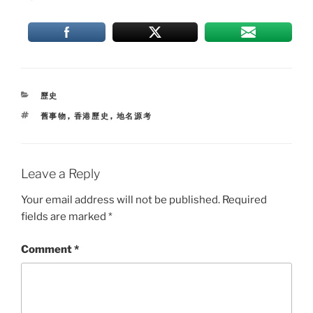
CATEGORIES
歷史
TAGS
舊事物
,
香港歷史
,
地名源考
Leave a Reply
Your email address will not be published.
Required
fields are marked
*
Comment
*