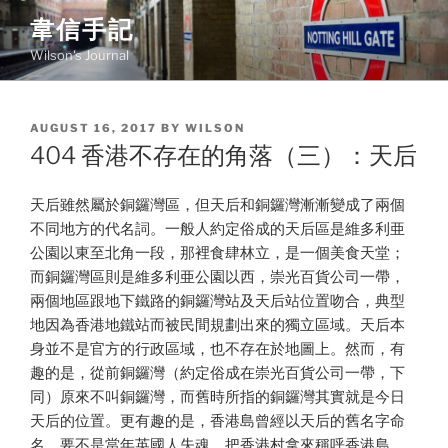
Skip
韋信手記
to
Wilson's Journal
content
POSTED
AUGUST 16, 2017
BY
WILSON
ON
404 香港不存在的角落（三）：天后
天后雖然屬於銅鑼灣區，但天后和銅鑼灣漸漸變成了兩個
不同地方的代名詞。一般人約定俗成的天后區是維多利亜
公園以東至北角一段，那裡食肆林立，是一個美食天堂；
而銅鑼灣區則是維多利亜公園以西，崇光百貨公司一帶，
兩個地區跟地下鐵路的銅鑼灣站及天后站位置吻合，典型
地因為香港地鐵站而被民間規劃出來的獨立區域。天后本
身並不是官方的行政區域，也不存在於地圖上。然而，有
趣的是，從前銅鑼灣（約定俗成在崇光百貨公司一帶，下
同）原來不叫銅鑼灣，而舊時所指的銅鑼灣其實就是今日
天后的位置。更有趣的是，香港島曾經以天后的舊名字命
名，要不是當年英國人失魂，把香港村拿來稱呼香港島