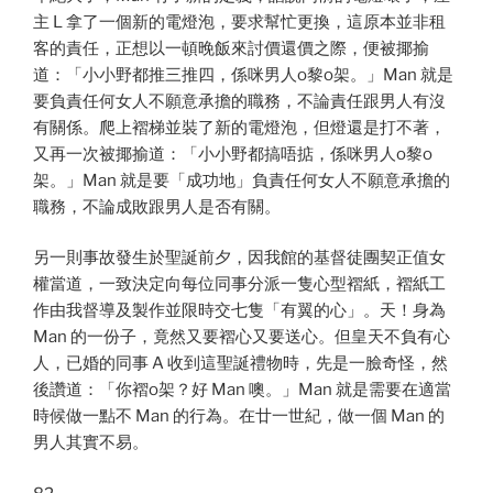
主 L 拿了一個新的電燈泡，要求幫忙更換，這原本並非租
客的責任，正想以一頓晚飯來討價還價之際，便被揶揄
道：「小小野都推三推四，係咪男人o黎o架。」Man 就是
要負責任何女人不願意承擔的職務，不論責任跟男人有沒
有關係。爬上褶梯並裝了新的電燈泡，但燈還是打不著，
又再一次被揶揄道：「小小野都搞唔掂，係咪男人o黎o
架。」Man 就是要「成功地」負責任何女人不願意承擔的
職務，不論成敗跟男人是否有關。
另一則事故發生於聖誕前夕，因我館的基督徒團契正值女
權當道，一致決定向每位同事分派一隻心型褶紙，褶紙工
作由我督導及製作並限時交七隻「有翼的心」。天！身為
Man 的一份子，竟然又要褶心又要送心。但皇天不負有心
人，已婚的同事 A 收到這聖誕禮物時，先是一臉奇怪，然
後讚道：「你褶o架？好 Man 噢。」Man 就是需要在適當
時候做一點不 Man 的行為。在廿一世紀，做一個 Man 的
男人其實不易。