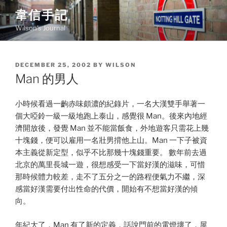
Skip
韋信手記
to
Wilson's Journal
content
POSTED
DECEMBER 25, 2002
BY
WILSON
ON
Man 的男人
小時候看過一齣赤味頗濃的紀錄片，一名大漢雙手舉著一
個大啞鈴一級一級地跑上泰山，感覺很 Man。後來內地經
濟開放後，發覺 Man 並不能當飯食，外地遊客只需花上幾
十塊錢，便可以雇用一名壯男揹他上山。Man 一下子被資
本主義從新定型，似乎不比那幾十塊錢重要。 數年前去過
北京的萬里長城一遊，很想感受一下當好漢的滋味，可惜
那時候體力較差，走不了五分之一的路程便氣力不繼，深
感當好漢需要付出性命的代價，開始有不想當好漢的傾
向。
年紀大了，Man 有了新的定義，話說門前的電燈壞了，屋