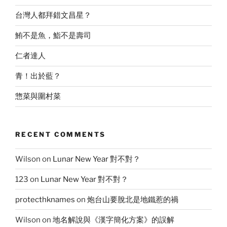
台灣人都拜錯文昌星？
鮪不是魚，鮨不是壽司
仁者達人
青！出於藍？
惣菜與圍村菜
RECENT COMMENTS
Wilson
on
Lunar New Year 對不對？
123
on
Lunar New Year 對不對？
protecthknames
on
炮台山要脫北是地鐵惹的禍
Wilson
on
地名解說與《漢字簡化方案》的誤解