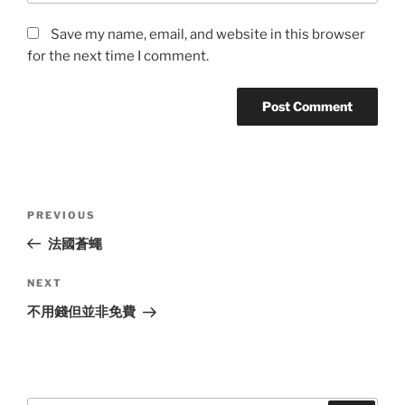
Save my name, email, and website in this browser
for the next time I comment.
Post
Previous
PREVIOUS
navigation
Post
法國蒼蠅
Next
NEXT
Post
不用錢但並非免費