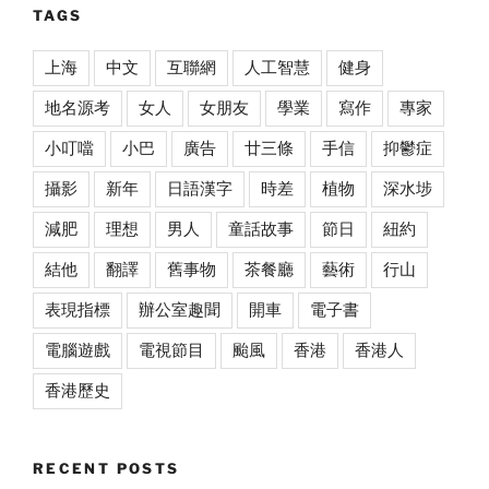
TAGS
上海
中文
互聯網
人工智慧
健身
地名源考
女人
女朋友
學業
寫作
專家
小叮噹
小巴
廣告
廿三條
手信
抑鬱症
攝影
新年
日語漢字
時差
植物
深水埗
減肥
理想
男人
童話故事
節日
紐約
結他
翻譯
舊事物
茶餐廳
藝術
行山
表現指標
辦公室趣聞
開車
電子書
電腦遊戲
電視節目
颱風
香港
香港人
香港歷史
RECENT POSTS