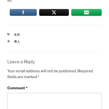
82
CATEGORIES
生活
TAGS
男人
Leave a Reply
Your email address will not be published.
Required
fields are marked
*
Comment
*