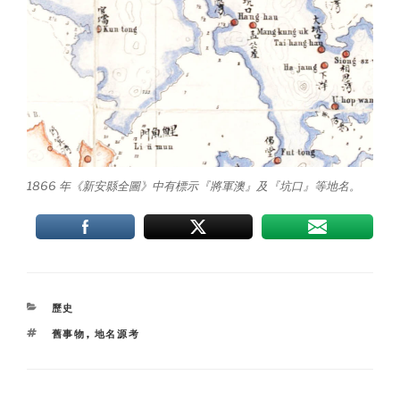
1866 年《新安縣全圖》中有標示『將軍澳』及『坑口』等地名。
CATEGORIES
歷史
TAGS
舊事物
,
地名源考