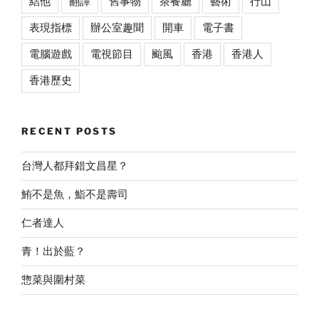
結他
翻譯
舊事物
茶餐廳
藝術
行山
表現指標
辦公室趣聞
開車
電子書
電腦遊戲
電視節目
颱風
香港
香港人
香港歷史
RECENT POSTS
台灣人都拜錯文昌星？
鮪不是魚，鮨不是壽司
仁者達人
青！出於藍？
惣菜與圍村菜