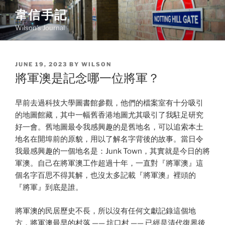
Skip
韋信手記
to
Wilson's Journal
content
POSTED
JUNE 19, 2023
BY
WILSON
ON
將軍澳是記念哪一位將軍？
早前去過科技大學圖書館參觀，他們的檔案室有十分吸引
的地圖館藏，其中一幅舊香港地圖尤其吸引了我駐足研究
好一會。舊地圖最令我感興趣的是舊地名，可以追索本土
地名在開埠前的原貌，用以了解名字背後的故事。當日令
我最感興趣的一個地名是：Junk Town，其實就是今日的將
軍澳。自己在將軍澳工作超過十年，一直對『將軍澳』這
個名字百思不得其解，也沒太多記載『將軍澳』裡頭的
『將軍』到底是誰。
將軍澳的民居歷史不長，所以沒有任何文獻記錄這個地
方，將軍澳最早的村落 —— 坑口村 —— 已經是清代復界後