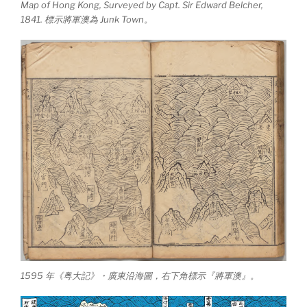
Map of Hong Kong, Surveyed by Capt. Sir Edward Belcher,
1841. 標示將軍澳為 Junk Town。
1595 年《粤大記》・廣東沿海圖，右下角標示『將軍澳』。