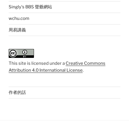
Singly's BBS 聲爺網站
wchu.com
周易講義
This
site
is licensed under a
Creative Commons
Attribution 4.0 International License
.
作者的話