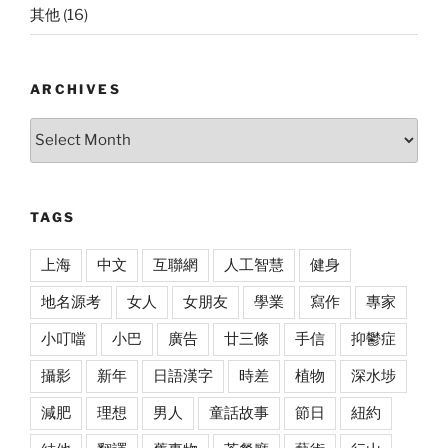
其他
(16)
ARCHIVES
Archives
TAGS
上海
中文
互聯網
人工智慧
健身
地名源考
女人
女朋友
學業
寫作
專家
小叮噹
小巴
廣告
廿三條
手信
抑鬱症
攝影
新年
日語漢字
時差
植物
深水埗
減肥
理想
男人
童話故事
節日
紐約