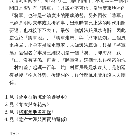
以追溯至南宋
，當時在佛堂門設下關口，不過區區一個小
關口是否駐有『將軍』？此說亦不可信，當時廣東地區的
『將軍』也許是坐鎮廣州的兩廣總督。另外兩位『將軍』
已經是明朝末年或以後的事，出現時間比上述的明代地圖
要遲，也就按下不表了。最後一個說法跟風水有關，因此
處位於『將軍地』、『將軍走馬』與『將軍拔劍』三個風
水格局，小弟不是風水專家，未知說法真偽，只是『將軍
澳』這個名字本身已經說明是一個『澳』，即海灣，跟
『山』沒有關係。再者，『將軍澳』這個地名跟後來的坑
口村相差了起碼一百年，坑口村原居民是客家人，是朝廷
復界後『輸入外勞』後建村的，跟什麼風水寶地沒太大關
係。
見《
曾令香港沉淪的遷界令
》
見《
青衣與春花落
》
見《
將軍澳地名初探
》
見《
鰲洋甘瀑與西貢的關係
》
490