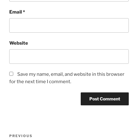
Email
*
Website
Save my name, email, and website in this browser
for the next time I comment.
Post
Previous
PREVIOUS