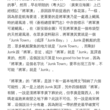
1
的事
。然而，早在明朝的《粵大記》〈廣東沿海圖〉上已
2
經標記『將軍澳』，原因跟早前提過的『春花落』
一樣，
因為那是航海要道，更重要的是將軍澳乃是一處遇上颶風
時的避風港，明《蒼梧總督軍門志》中亦曾標示『將軍澳
可避颶風』，在《新安縣全圖》可見將軍澳是一個布袋型
的天然避風港。在眾多資料顯示，將軍澳其實就是一個
『Junk Town』（或譯『Junk Bay』），Junk 是帆船的意
思，眾多帆船聚集的地方就是『Junk Town』，而剛好
Junk 跟『將軍』音近，或許『將軍』就是『Junk』直譯過
來的。然而，這個說法只算是 too good to be true，因為
『將軍澳』這個名字比『Junk Town』要早出現三百年，不
可能『將軍』就是『Junk』。
3
『將軍澳』的『將軍』是誰？有一篇本地博文
歸納了六個
可能性，其一是上述的 Junk 英譯，另外四個都跟『將軍』
有關，一說是漢將軍李廣下葬於此，但李廣是隴西人，幹
嗎老遠跑來南蠻之地下葬？此說不可信。另一說是南宋將
軍，這個說法十分有趣，因為附近一帶的歷史最早確實可
4