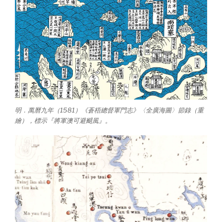
明．萬曆九年（1581）《蒼梧總督軍門志》〈全廣海圖〉節錄（重
繪），標示『將軍澳可避颶風』。