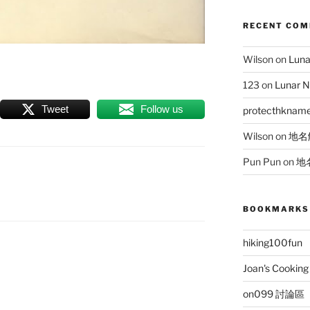
RECENT CO
Wilson
on
Lun
123
on
Lunar 
Tweet
Follow us
protecthknam
Wilson
on
地名
Pun Pun
on
地
BOOKMARKS
hiking100fun
Joan's Cooking
on099 討論區