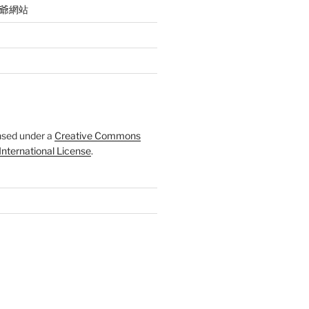
 聲爺網站
ensed under a
Creative Commons
 International License
.