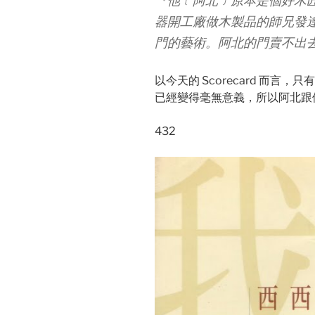
『他﹝阿北﹞原本是個好木
器開工廠做木製品的師兄發
門的藝術。阿北的門賣不出
以今天的 Scorecard 而言，
已經變得毫無意義，所以阿北跟
432