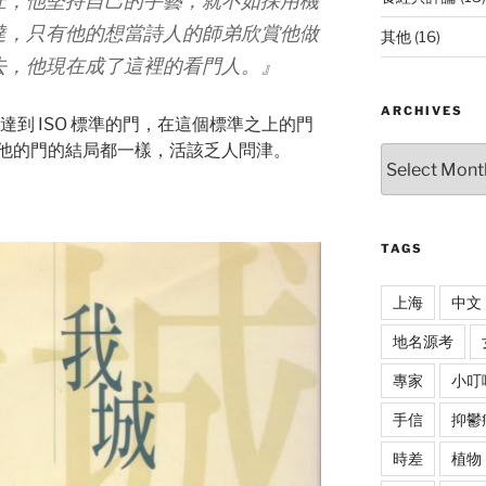
匠，他堅持自己的手藝，就不如採用機
達，只有他的想當詩人的師弟欣賞他做
其他
(16)
去，他現在成了這裡的看門人。』
ARCHIVES
只有達到 ISO 標準的門，在這個標準之上的門
他的門的結局都一樣，活該乏人問津。
Archives
TAGS
上海
中文
地名源考
專家
小叮
手信
抑鬱
時差
植物