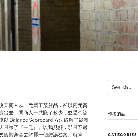
Search
for:
說某商人以一元買了某貨品，卻以兩元賣
賣出去，問商人一共賺了多少，並聲稱答
作者的話
alance Scorecard 方法破解了疑團
人只賺了『一元』。以我見解，那只不過
友疲於奔命去解釋一個錯誤答案。就算
CATEGORIES