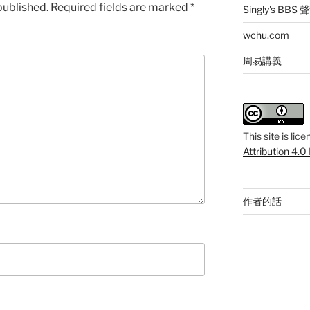
published.
Required fields are marked
*
Singly's BBS
wchu.com
周易講義
This
site
is lic
Attribution 4.0
作者的話