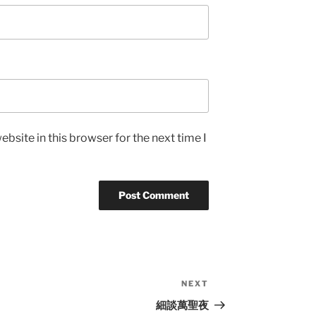
bsite in this browser for the next time I
NEXT
Next
Post
細談萬聖夜