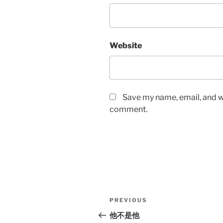
Website
Save my name, email, and we
comment.
Post
Previous
PREVIOUS
navigation
Post
他不是他