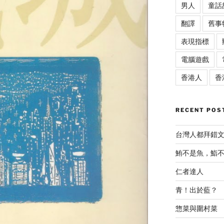
男人
童話
翻譯
舊事
表現指標
電腦遊戲
香港人
香
RECENT POS
台灣人都拜錯
鮪不是魚，鮨
仁者達人
青！出於藍？
惣菜與圍村菜