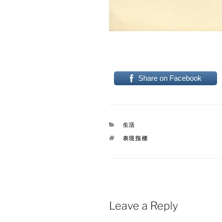
Share on Facebook
CATEGORIES
生活
TAGS
表現指標
Leave a Reply