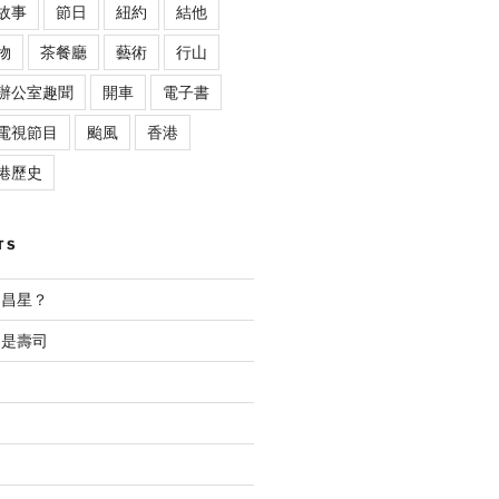
故事
節日
紐約
結他
物
茶餐廳
藝術
行山
辦公室趣聞
開車
電子書
電視節目
颱風
香港
港歷史
TS
文昌星？
不是壽司