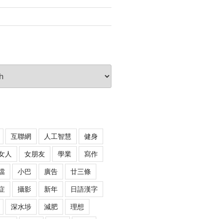
互聯網
人工智慧
健身
女人
女朋友
學業
寫作
噹
小巴
廣告
廿三條
症
攝影
新年
日語漢字
深水埗
減肥
理想