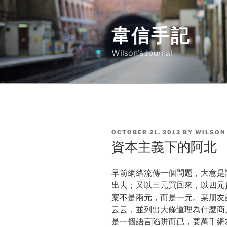
Skip
to
韋信手記
content
Wilson's Journal
POSTED
OCTOBER 21, 2012
BY
WILSON
ON
資本主義下的阿北
早前網絡流傳一個問題，大意是
出去；又以三元買回來，以四元
案不是兩元，而是一元。某朋友說以 B
云云，並列出大條道理為什麼商
是一個語言陷阱而已，要萬千網