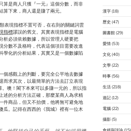
說得通，那只算是商人只獲『一元』這個分數，而非
結算下來，商人還是賺了兩元。
漢字
(18)
歷史
(47)
card 這類表現指標不置可否，在右則的關鍵詞雲
現指標
謬誤的舊文。其實表現指標是電腦
圖書館
(29)
分析必須依賴數據，所以管理人硬要把
愛情
(53)
現分數不及格時，代表這個項目需要改進
科學化的分析結果，其實又是一個數據陷
文化
(40)
文學
(22)
一個感觀上的判斷，要完全公平地去數據
時事
(56)
退而求其次，以最簡單的方法去訂立表現
生活
(218)
計算。噢！閣下本來可以多賺一元的，所以指
上述的分析方法正確，那麼某商人為求精
遊記
(12)
一件商品，但又不抬價，他將無可避免地
電腦
(22)
傻瓜。記得在西西的《我城》裡有一位木
攝影
(5)
食經與評論
(15)