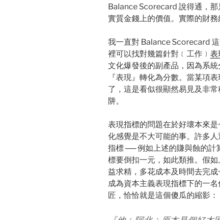
Balance Scorecard 
實質金錢上的價值。實際的財務
我一直對 Balance Score
裡可以找對幾篇針對﹝工作﹞
表
文化爆發後的副產品，因為系統
『表現』轉化為分數。當某項表
了，這是看似很顯然易見及非常
阱。
表現指標的問題在於好壞本來是
化感覺是不大可能的事。許多人
指標 ── 例如上述的賺與蝕的
標要倒扣一元，如此類推。假如
益求精，多花成本及時間去完成
成為資本主義表現指標下的一名
匠，恰恰就是這個傻瓜的縮影：