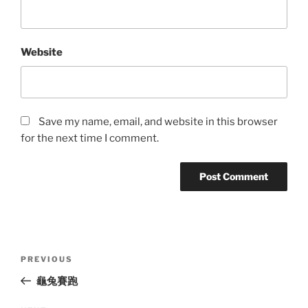
Website
Save my name, email, and website in this browser
for the next time I comment.
Post
Previous
PREVIOUS
navigation
Post
龜兔賽跑