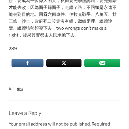
勝，要成為一位偉大的人，反而要先學懂認錯，要先知錯
才能去改，因為面子歸面子，走錯了路，不回頭是永遠不
能去到目的地。回看六四事件、伊拉克戰爭、八萬五、廿
三條、沙士，政府死口咬定沒有錯，繼續歪理、繼續說
謊、繼續強勢領導下去，two wrongs don’t make a
right，後果其實都由人民承擔下去。
289
CATEGORIES
生活
Leave a Reply
Your email address will not be published.
Required