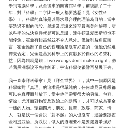
學到電腦科學，及至後來的圖書館科學，前後讀了二十
年，對『科學』二字比一般人都要熟悉﹝見《
女性科
學
》﹞。科學的真諦是以尋求最合理的理論為目的，當中
要透過不斷的假設、舉證及反證來達至最完美的解釋，所
以科學的先決條件就是可以反證，連牛頓及愛因斯坦也不
能倖免，霍金有錯當然並不令人意外。但從利益角度而
言，霍金推翻了自己的舊理論是沒有好處的，但他仍然選
擇去否定，完全是基於科學上的貢獻多於自己的名聲利
益，因為錯就是錯，two wrongs don’t make a right，假
若舊黑洞學說不先作糾正，宇宙科學便很難再發展下去。
我一直崇拜科學家﹝見《
拜金世界
》﹞，其中一個原因是
科學家對『真理』的追求是很單純的，任何成見及尊嚴都
可以在真理面前放下，當中他們需要很大的勇氣、包容、
情操﹝尤其面對物質及政治上的誘惑﹞，才可以成為霍金
一樣的人物。環顧四周，朋友、長輩、政客、商家、情
人，就是找一個會說『對不起』的人也沒有，遑論要跟霍
金相提並論。所以說，做人的道理並不是要處處爭強好