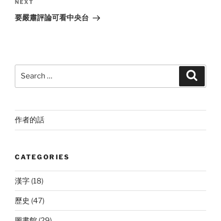
Next
NEXT
Post
要嚴肅評論可看中央台
Search
Search
for:
作者的話
CATEGORIES
漢字
(18)
歷史
(47)
圖書館
(29)