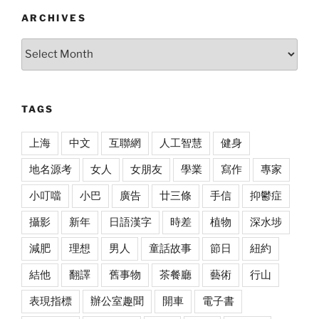
ARCHIVES
Archives
TAGS
上海
中文
互聯網
人工智慧
健身
地名源考
女人
女朋友
學業
寫作
專家
小叮噹
小巴
廣告
廿三條
手信
抑鬱症
攝影
新年
日語漢字
時差
植物
深水埗
減肥
理想
男人
童話故事
節日
紐約
結他
翻譯
舊事物
茶餐廳
藝術
行山
表現指標
辦公室趣聞
開車
電子書