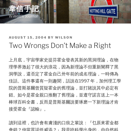
Skip
韋信手記
to
Wilson's Journal
content
POSTED
AUGUST 15, 2004
BY
WILSON
ON
Two Wrongs Don’t Make a Right
上月底，宇宙學家史提芬霍金發表其新的黑洞理論，在物
理學界激起了很大的浪花，因為新理論不但重新闡釋了黑
洞學說，還否定了霍金自己卅年前的成名理論，一時傳為
佳話。這件事還有一則趣聞，話說在1997 年，加州理工學
院的普斯基爾曾質疑霍金的舊理論，並打賭說其中必定有
錯。如今是霍金親口推翻了舊理論，並遵守諾言送上一本
棒球百科全書，反而是普斯基爾說要琢磨一下新理論才肯
接受霍金『認輸』。
讀到這裡，也許會有膚淺的口痕之輩說：『乜原來霍金都
會錯？仲當眾認低威添？』我是唸科學出身的，由自然科